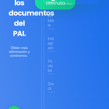
los
tter
ESTATUTO
derechos.
documentos
Dri
del
bbb
le
PAI.
Inst
agr
Obtén más
am
información y
conócenos.
Yo
utu
be
Sla
ck