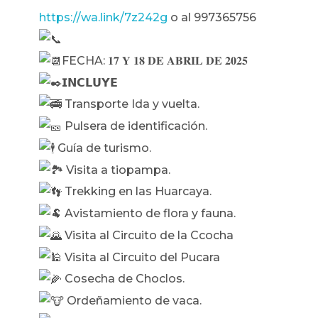
https://wa.link/7z242g
o al 997365756
FECHA: 𝟏𝟕 𝐘 𝟏𝟖 𝐃𝐄 𝐀𝐁𝐑𝐈𝐋 𝐃𝐄 𝟐𝟎𝟐𝟓
𝗜𝗡𝗖𝗟𝗨𝗬𝗘
Transporte Ida y vuelta.
Pulsera de identificación.
Guía de turismo.
Visita a tiopampa.
Trekking en las Huarcaya.
Avistamiento de flora y fauna.
Visita al Circuito de la Ccocha
Visita al Circuito del Pucara
Cosecha de Choclos.
Ordeñamiento de vaca.