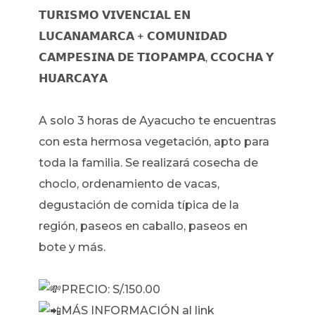
𝗧𝗨𝗥𝗜𝗦𝗠𝗢 𝗩𝗜𝗩𝗘𝗡𝗖𝗜𝗔𝗟 𝗘𝗡
𝗟𝗨𝗖𝗔𝗡𝗔𝗠𝗔𝗥𝗖𝗔 + 𝗖𝗢𝗠𝗨𝗡𝗜𝗗𝗔𝗗
𝗖𝗔𝗠𝗣𝗘𝗦𝗜𝗡𝗔 𝗗𝗘 𝗧𝗜𝗢𝗣𝗔𝗠𝗣𝗔, 𝗖𝗖𝗢𝗖𝗛𝗔 𝗬
𝗛𝗨𝗔𝗥𝗖𝗔𝗬𝗔
A solo 3 horas de Ayacucho te encuentras
con esta hermosa vegetación, apto para
toda la familia. Se realizará cosecha de
choclo, ordenamiento de vacas,
degustación de comida típica de la
región, paseos en caballo, paseos en
bote y más.
PRECIO: S/.150.00
MÁS INFORMACIÓN al link