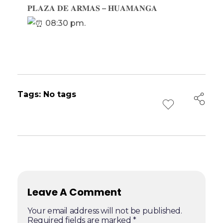
𝐏𝐋𝐀𝐙𝐀 𝐃𝐄 𝐀𝐑𝐌𝐀𝐒 – 𝐇𝐔𝐀𝐌𝐀𝐍𝐆𝐀
08:30 pm.
Tags: No tags
Leave A Comment
Your email address will not be published.
Required fields are marked *