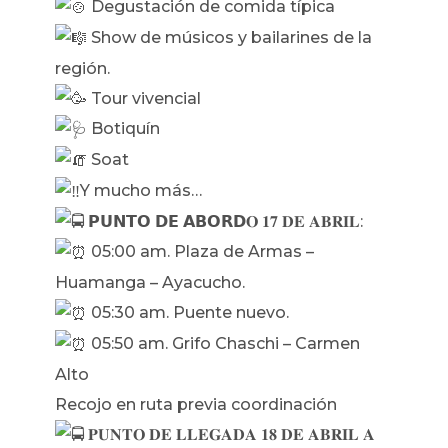
Degustación de comida típica
Show de músicos y bailarines de la
región.
Tour vivencial
Botiquín
Soat
Y mucho más…
𝗣𝗨𝗡𝗧𝗢 𝗗𝗘 𝗔𝗕𝗢𝗥𝗗𝐎 𝟏𝟕 𝐃𝐄 𝐀𝐁𝐑𝐈𝐋:
05:00 am. Plaza de Armas –
Huamanga – Ayacucho.
05:30 am. Puente nuevo.
05:50 am. Grifo Chaschi – Carmen
Alto
Recojo en ruta previa coordinación
𝐏𝐔𝐍𝐓𝐎 𝐃𝐄 𝐋𝐋𝐄𝐆𝐀𝐃𝐀 𝟏𝟖 𝐃𝐄 𝐀𝐁𝐑𝐈𝐋 𝐀